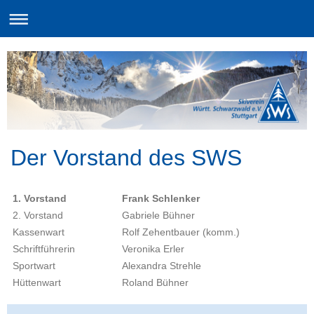
Der Vorstand des SWS
1. Vorstand
Frank Schlenker
2. Vorstand
Gabriele Bühner
Kassenwart
Rolf Zehentbauer (komm.)
Schriftführerin
Veronika Erler
Sportwart
Alexandra Strehle
Hüttenwart
Roland Bühner