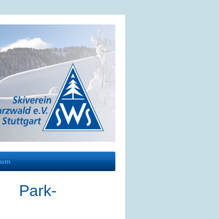
sum
 Park-