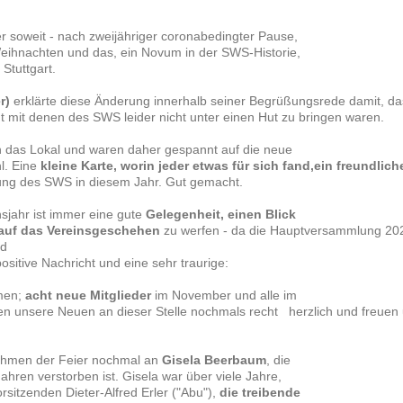
r soweit - nach zweijähriger coronabedingter Pause,
Weihnachten und das, ein Novum in der SWS-Historie,
Stuttgart.
r)
erklärte diese Änderung innerhalb seiner Begrüßungsrede damit, da
t mit denen des SWS leider nicht unter einen Hut zu bringen waren.
das Lokal und waren daher gespannt auf die neue
l. Eine
kleine Karte, worin jeder etwas für sich fand,ein freundlic
ltung des SWS in diesem Jahr. Gut gemacht.
nsjahr ist immer eine gute
Gelegenheit, einen Blick
 auf das Vereinsgeschehen
zu werfen - da die Hauptversammlung 2022
nd
positive Nachricht und eine sehr traurige:
men;
acht neue Mitglieder
im November und alle im
en unsere Neuen an dieser Stelle nochmals recht herzlich und freuen 
Rahmen der Feier nochmal an
Gisela Beerbaum
, die
hren verstorben ist. Gisela war über viele Jahre,
tzenden Dieter-Alfred Erler ("Abu"),
die treibende