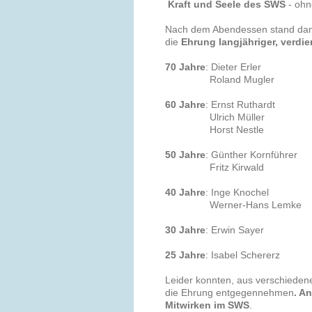
Kraft und Seele des SWS
- ohn
Nach dem Abendessen stand da
die
Ehrung langjähriger, verdi
70 Jahre
: Dieter Erler
Roland Mugler
60 Jahre
: Ernst Ruthardt
Ulrich Müller
Horst Nestle
50 Jahre
: Günther Kornführer
Fritz Kirwald
40 Jahre
: Inge Knochel
Werner-Hans Lemke
30 Jahre
: Erwin Sayer
25 Jahre
: Isabel Schererz
Leider konnten, aus verschiedene
die Ehrung entgegennehmen
. A
Mitwirken im SWS
.