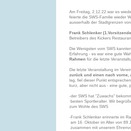
Am Freitag, 2.12.22 war es wiede
feierte die SWS-Familie wieder 
ausserhalb der Stadtgrenzen von 
Frank Schlenker (1.Vorsitzende
Betreibers des Kickers Restauran
Die Wenigsten vom SWS kannten 
Erfahrung - es war eine gute Wah
Rahmen
für die letzte Veransta
Die letzte Veranstaltung im Verei
zurück und einen nach vorne,
lag, fiel dieser Punkt entspreche
kurz, aber nicht aus - eine gute, 
-der SWS hat "Zuwachs" bekom
besten Sportleralter. Wir begrüß
zum Wohle des SWS
-Frank Schlenker erinnerte im 
am 16. Oktober im Alter von 89 Ja
zusammen mit unserem Ehrenvorsi