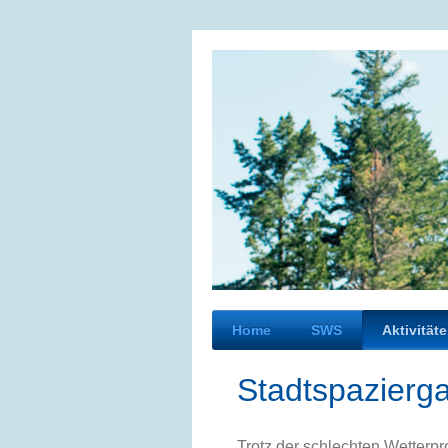
Home
SWS
Aktivität
Stadtspazierga
Trotz der schlechten Wetterpr