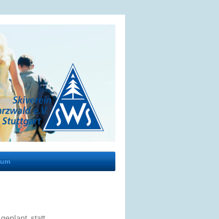
sum
eplant, statt.