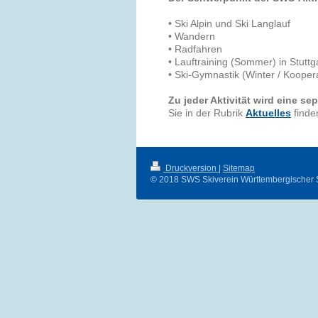
• Ski Alpin und Ski Langlauf
• Wandern
• Radfahren
• Lauftraining (Sommer) in Stutt
• Ski-Gymnastik (Winter / Kooper
Zu jeder Aktivität wird eine s
Sie in der Rubrik
Aktuelles
finde
Druckversion
|
Sitemap
© 2018 SWS Skiverein Württembergischer S