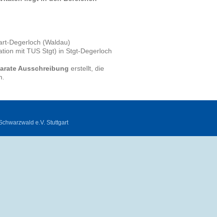
gart-Degerloch (Waldau)
ation mit TUS Stgt) in Stgt-Degerloch
eparate Ausschreibung
erstellt, die
n.
chwarzwald e.V. Stuttgart