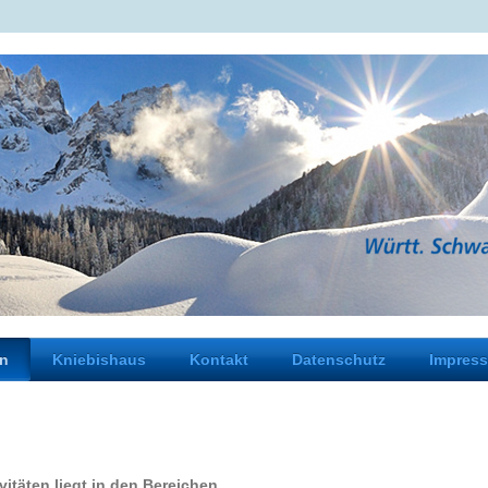
en
Kniebishaus
Kontakt
Datenschutz
Impres
itäten liegt in den Bereichen