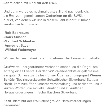
Jahre
action
mit und für den SWS
.
Und dann wurde es nochmal ganz still und nachdenklich,
als Emil zum gemeinsamen
Gedenken an
die SWSler
aufrief, von denen wir uns in diesem Jahr leider für immer
verabschieden mussten:
-Rolf Beerbaum
-Hans Sünder
-Manfred Schlenker
-Annegret Sayer
-Wilfried Wehrmeyer
Wir werden sie in dankbarer und ehrenvoller Erinnerung behalten.
Grußworte übergeordneter Verbände stehen, so die Regel, am
Anfang eines Events. Bei der SWS-Weihnachtsfeier galt diesmal,
ein guter Schluss ziert alles - unser
Überraschungsgast Werner
Schüle
(Bezirksvorsitzender Schwäbischer Skiverband Stuttgart
Nord), kam zum Ende unserer Veranstaltung und schilderte uns in
kurzen Worten, die aktuelle Situation und zukünftigen
Herausforderungen im Schwäbischen Skiverband.
Fazit
, nicht nur der SWS steht großen Herausforderungen
gegenüber.