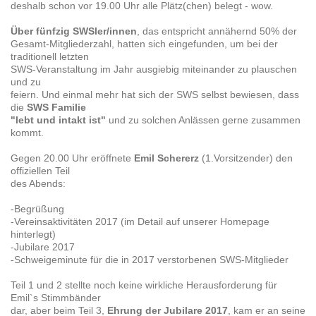
deshalb schon vor 19.00 Uhr alle Plätz(chen) belegt - wow.
Über fünfzig SWSler/innen
, das entspricht annähernd 50% der
Gesamt-Mitgliederzahl, hatten sich eingefunden, um bei der
traditionell letzten
SWS-Veranstaltung im Jahr ausgiebig miteinander zu plauschen
und zu
feiern. Und einmal mehr hat sich der SWS selbst bewiesen, dass
die
SWS Familie
"lebt und intakt ist"
und zu solchen Anlässen gerne zusammen
kommt.
Gegen 20.00 Uhr eröffnete
Emil Schererz
(1.Vorsitzender) den
offiziellen Teil
des Abends:
-Begrüßung
-Vereinsaktivitäten 2017 (im Detail auf unserer Homepage
hinterlegt)
-Jubilare 2017
-Schweigeminute für die in 2017 verstorbenen SWS-Mitglieder
Teil 1 und 2 stellte noch keine wirkliche Herausforderung für
Emil`s Stimmbänder
dar, aber beim Teil 3,
Ehrung der Jubilare 2017
, kam er an seine